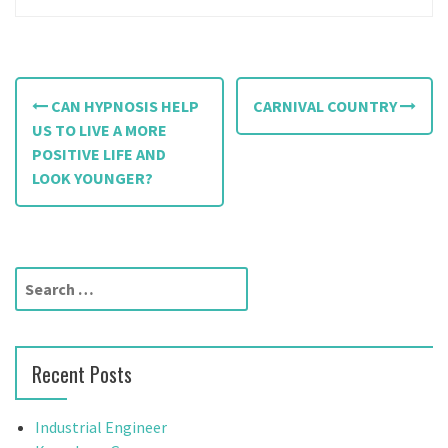
P
CAN HYPNOSIS HELP
CARNIVAL COUNTRY
o
US TO LIVE A MORE
POSITIVE LIFE AND
s
LOOK YOUNGER?
t
n
a
S
e
v
a
r
i
Recent Posts
c
g
h
f
Industrial Engineer
a
o