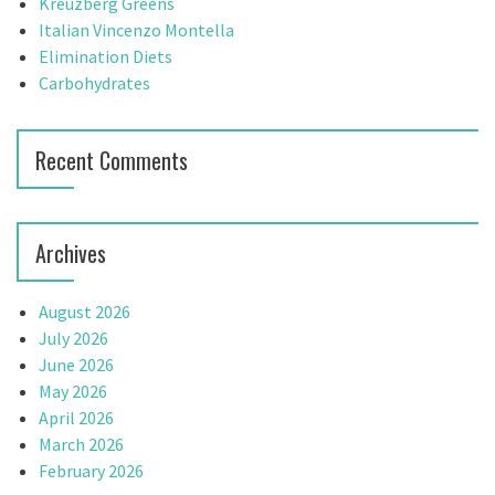
Kreuzberg Greens
t
r
Italian Vincenzo Montella
:
Elimination Diets
i
Carbohydrates
o
n
Recent Comments
Archives
August 2026
July 2026
June 2026
May 2026
April 2026
March 2026
February 2026