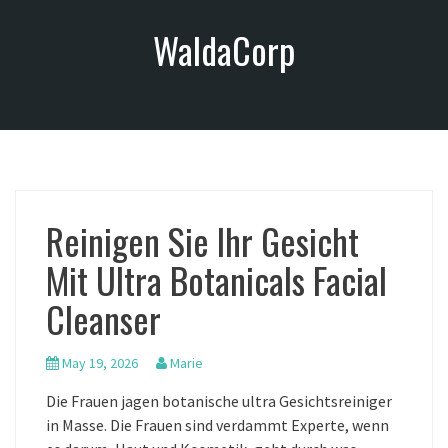
S
WaldaCorp
k
i
p
t
o
c
o
n
Reinigen Sie Ihr Gesicht
t
e
Mit Ultra Botanicals Facial
n
t
Cleanser
May 19, 2026
Marie
Die Frauen jagen botanische ultra Gesichtsreiniger
in Masse. Die Frauen sind verdammt Experte, wenn